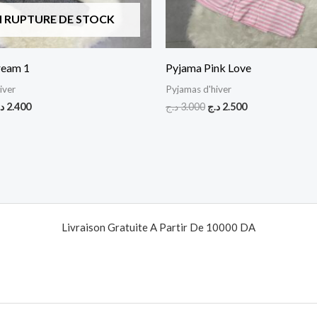
N RUPTURE DE STOCK
ream 1
Pyjama Pink Love
iver
Pyjamas d'hiver
ج
2.400
د.ج
3.000
د.ج
2.500
Livraison Gratuite A Partir De 10000 DA