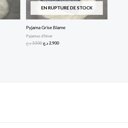
EN RUPTURE DE STOCK
Pyjama Grise Blame
Pyjamas d'hiver
د.ج
3.500
د.ج
2.900