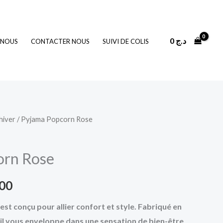
0
د.ج
 NOUS
CONTACTER NOUS
SUIVI DE COLIS
hiver
/ Pyjama Popcorn Rose
Le
prix
orn Rose
actuel
700
est :
t conçu pour allier confort et style. Fabriqué en
2.200 د.ج.
1.700 د.ج.
, il vous enveloppe dans une sensation de bien-être