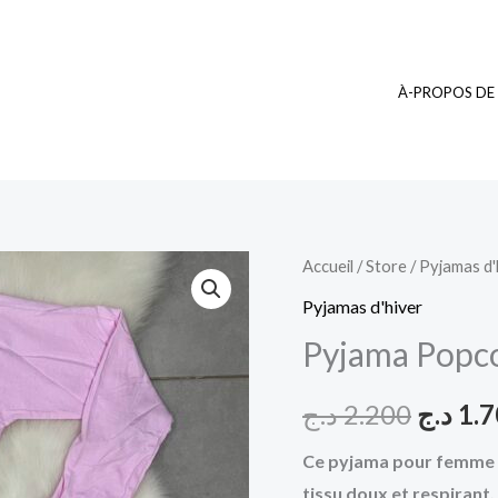
À-PROPOS DE
quantité
Accueil
/
Store
/
Pyjamas d'
Le
de
Pyjamas d'hiver
prix
Pyjama
Pyjama Popc
Popcorn
initial
Rose
د.ج
2.200
د.ج
1.
était :
Ce pyjama pour femme es
tissu doux et respirant