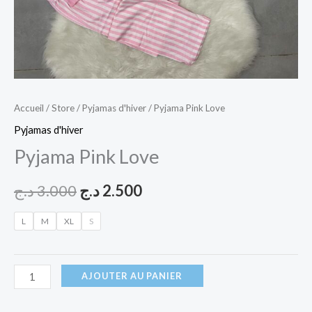
Accueil
/
Store
/
Pyjamas d'hiver
/ Pyjama Pink Love
Pyjamas d'hiver
Pyjama Pink Love
د.ج
3.000
د.ج
2.500
L
M
XL
S
AJOUTER AU PANIER