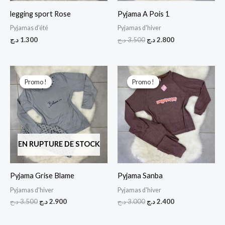
legging sport Rose
Pyjama A Pois 1
Pyjamas d'été
Pyjamas d'hiver
د.ج
1.300
د.ج
3.500
د.ج
2.800
Le
Le
Le
Le
prix
prix
prix
prix
Promo !
Promo !
Promo !
Promo !
initial
actuel
initial
actuel
était :
est :
était :
est :
2.400 د.ج.
3.000 د.ج.
2.900 د.ج.
3.500 د.ج.
EN RUPTURE DE STOCK
Pyjama Grise Blame
Pyjama Sanba
Pyjamas d'hiver
Pyjamas d'hiver
د.ج
3.500
د.ج
2.900
د.ج
3.000
د.ج
2.400