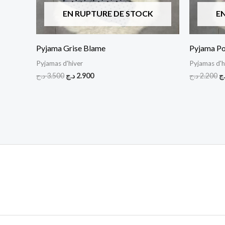
EN RUPTURE DE STOCK
E
Pyjama Grise Blame
Pyjama P
Pyjamas d'hiver
Pyjamas d'h
د.ج
3.500
د.ج
2.900
د.ج
2.200
.ج