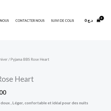
0
د.ج
 NOUS
CONTACTER NOUS
SUIVI DE COLIS
hiver
/ Pyjama BBS Rose Heart
Le
prix
Rose Heart
actuel
100
est :
 doux , Léger, confortable et idéal pour des nuits
3.100 د.ج.
4.500 د.ج.