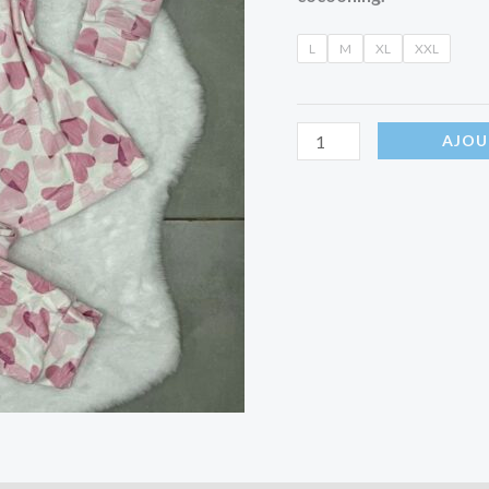
L
M
XL
XXL
AJOU