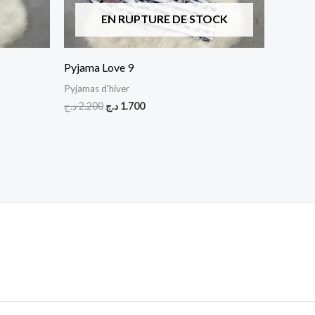
EN RUPTURE DE STOCK
Pyjama Love 9
Pyjamas d'hiver
د.ج
2.200
د.ج
1.700