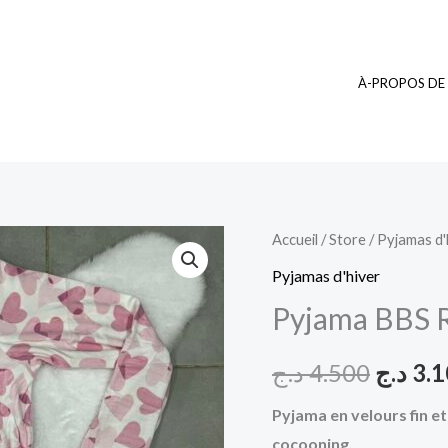
À-PROPOS DE
quantité
Accueil
/
Store
/
Pyjamas d'
Le
de
Pyjamas d'hiver
prix
Pyjama
Pyjama BBS 
BBS
initial
Rose
د.ج
4.500
د.ج
3.
était :
Heart
Pyjama en velours fin et
cocooning.