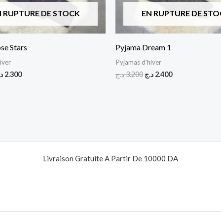
N RUPTURE DE STOCK
EN RUPTURE DE STO
se Stars
Pyjama Dream 1
iver
Pyjamas d'hiver
د
2.300
د.ج
3.200
د.ج
2.400
Livraison Gratuite A Partir De 10000 DA