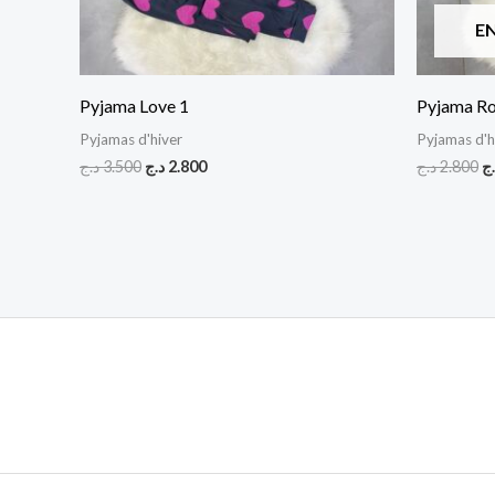
E
Pyjama Love 1
Pyjama Ro
Pyjamas d'hiver
Pyjamas d'h
د.ج
3.500
د.ج
2.800
د.ج
2.800
.ج