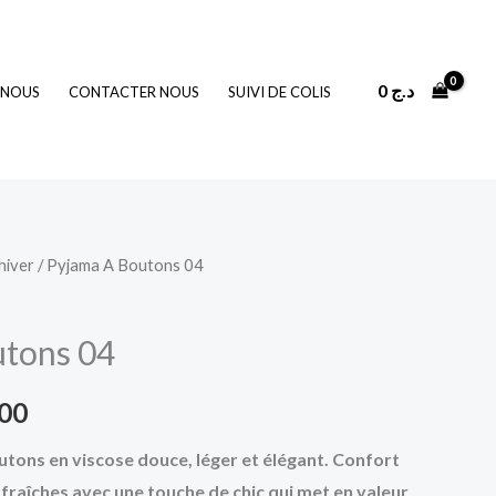
0
د.ج
 NOUS
CONTACTER NOUS
SUIVI DE COLIS
hiver
/ Pyjama A Boutons 04
Le
prix
utons 04
actuel
400
est :
tons en viscose douce, léger et élégant. Confort
2.400 د.ج.
3.200 د.ج.
 fraîches avec une touche de chic qui met en valeur