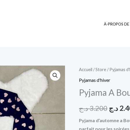
À-PROPOS DE
quantité
Accueil
/
Store
/
Pyjamas d'
Le
de
Pyjamas d'hiver
prix
Pyjama
Pyjama A Bo
A
initial
Boutons
د.ج
3.200
د.ج
2.
était :
04
Pyjama d’automne a Bou
parfait pour les soirées