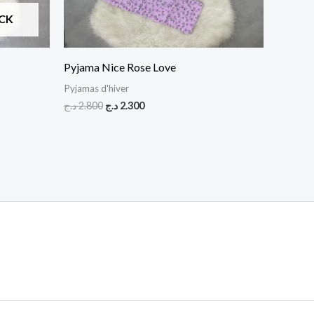
CK
Pyjama Nice Rose Love
Pyjamas d'hiver
د.ج
2.800
د.ج
2.300