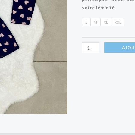
votre féminité.
L
M
XL
XXL
AJOU