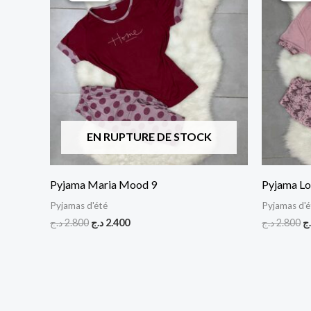
était :
est :
ét
2.400 د.ج.
2.800 د.ج.
EN RUPTURE DE STOCK
Pyjama Maria Mood 9
Pyjama Lo
Pyjamas d'été
Pyjamas d'é
د.ج
2.800
د.ج
2.400
د.ج
2.800
.ج