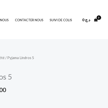
0
د.ج
 NOUS
CONTACTER NOUS
SUIVI DE COLIS
été
/ Pyjama Lindros 5
Le
prix
os 5
actuel
500
est :
2.500 د.ج.
3.200 د.ج.