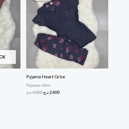
était :
est :
2.400 د.ج.
3.000 د.ج.
CK
Pyjama Heart Grise
Pyjamas d'été
د.ج
3.000
د.ج
2.400