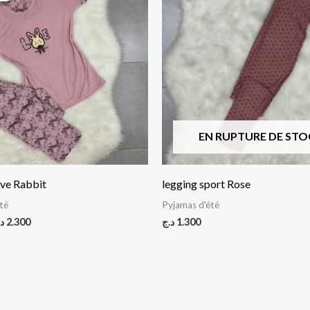
ait :
est :
2.300 د.ج.
2.800 د.ج.
EN RUPTURE DE STO
ve Rabbit
legging sport Rose
té
Pyjamas d'été
د
2.300
د.ج
1.300