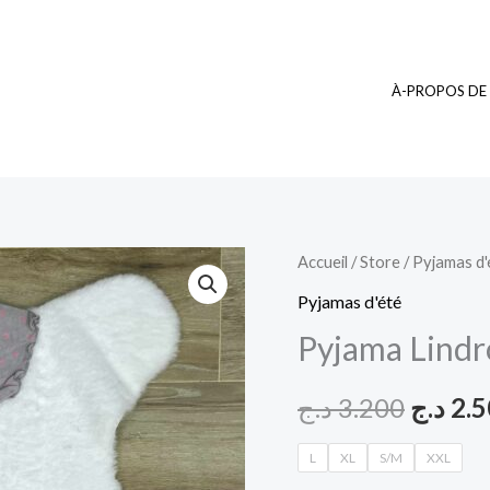
À-PROPOS DE
quantité
Accueil
/
Store
/
Pyjamas d'
Le
de
Pyjamas d'été
prix
Pyjama
Pyjama Lindr
Lindros
initial
5
د.ج
3.200
د.ج
2.
était :
L
XL
S/M
XXL