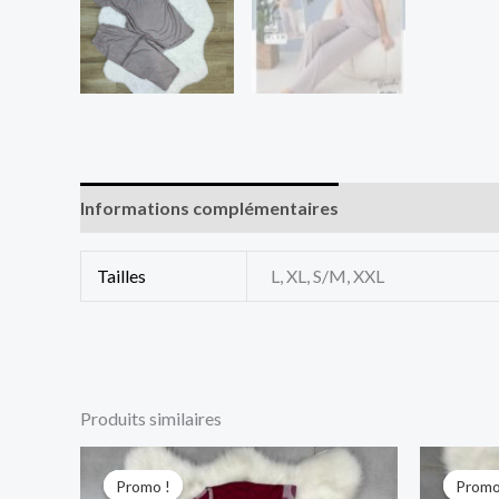
Informations complémentaires
Tailles
L, XL, S/M, XXL
Produits similaires
Le
Le
L
prix
prix
pr
Promo !
Promo !
Promo
Promo
initial
actuel
in