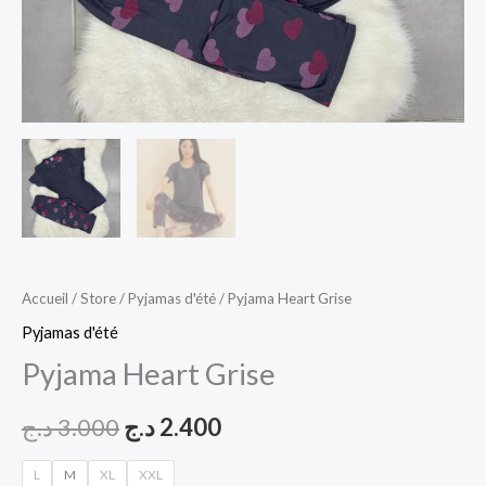
Accueil
/
Store
/
Pyjamas d'été
/ Pyjama Heart Grise
Pyjamas d'été
Pyjama Heart Grise
د.ج
3.000
د.ج
2.400
L
M
XL
XXL