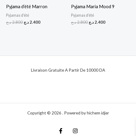
Pyjama d’été Marron
Pyjama Maria Mood 9
Pyjamas d'été
Pyjamas d'été
د.ج
2.800
د.ج
2.400
د.ج
2.800
د.ج
2.400
Livraison Gratuite A Partir De 10000 DA
Copyright © 2026 . Powered by hichem idjer