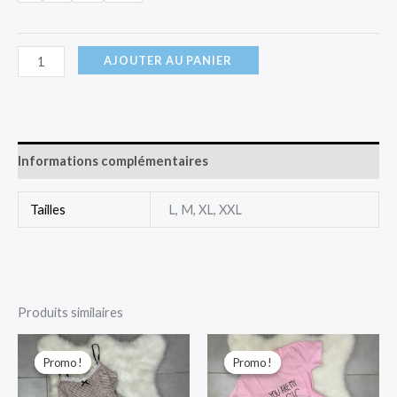
AJOUTER AU PANIER
Informations complémentaires
Tailles
L, M, XL, XXL
Produits similaires
Le
Le
Le
Le
prix
prix
prix
prix
Promo !
Promo !
Promo !
Promo !
initial
actuel
initial
actuel
était :
est :
était :
est :