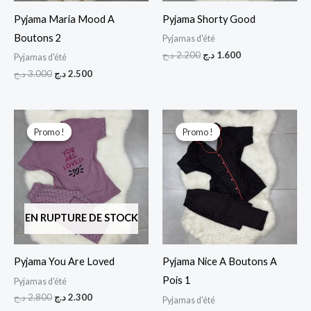
Pyjama Maria Mood A
Pyjama Shorty Good
Boutons 2
Pyjamas d'été
د.ج
2.200
د.ج
1.600
Pyjamas d'été
د.ج
3.000
د.ج
2.500
Le
Le
Le
Le
prix
prix
prix
prix
Promo !
Promo !
Promo !
Promo !
initial
actuel
initial
actuel
était :
est :
était :
est :
2.700 د.ج.
3.200 د.ج.
2.300 د.ج.
2.800 د.ج.
EN RUPTURE DE STOCK
Pyjama You Are Loved
Pyjama Nice A Boutons A
Pois 1
Pyjamas d'été
د.ج
2.800
د.ج
2.300
Pyjamas d'été