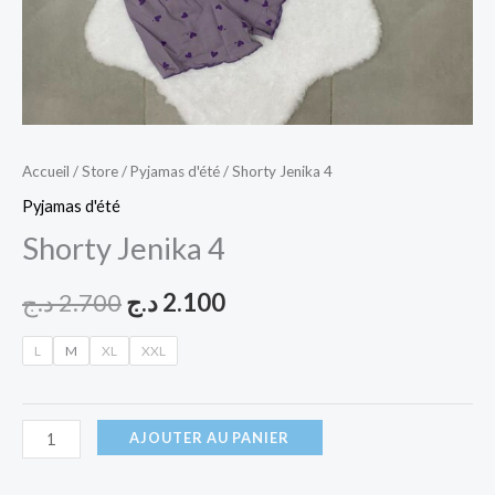
Accueil
/
Store
/
Pyjamas d'été
/ Shorty Jenika 4
Pyjamas d'été
Shorty Jenika 4
د.ج
2.700
د.ج
2.100
L
M
XL
XXL
AJOUTER AU PANIER