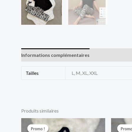
Informations complémentaires
Tailles
L, M, XL, XXL
Produits similaires
Le
Le
L
prix
prix
pr
Promo !
Promo !
Promo
Promo
initial
actuel
in