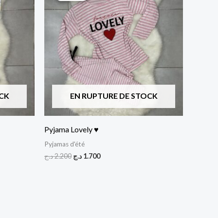
était :
est :
1.700 د.ج.
2.200 د.ج.
CK
EN RUPTURE DE STOCK
Pyjama Lovely ♥
Pyjamas d'été
د.ج
2.200
د.ج
1.700