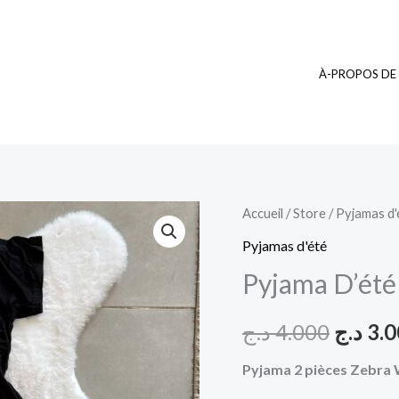
À-PROPOS DE
quantité
Accueil
/
Store
/
Pyjamas d'
Le
de
Pyjamas d'été
prix
Pyjama
Pyjama D’été
D’été
initial
BBS
د.ج
4.000
د.ج
3.
était :
23
Pyjama 2 pièces Zebra W