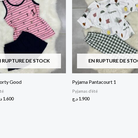
ait :
est :
1.600 د.ج.
2.200 د.ج.
N RUPTURE DE STOCK
EN RUPTURE DE STO
orty Good
Pyjama Pantacourt 1
té
Pyjamas d'été
د
1.600
د.ج
1.900