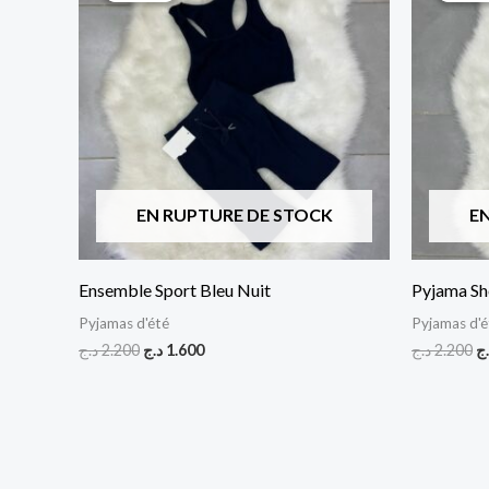
était :
est :
ét
1.600 د.ج.
2.200 د.ج.
EN RUPTURE DE STOCK
E
Ensemble Sport Bleu Nuit
Pyjama Sh
Pyjamas d'été
Pyjamas d'é
د.ج
2.200
د.ج
1.600
د.ج
2.200
.ج