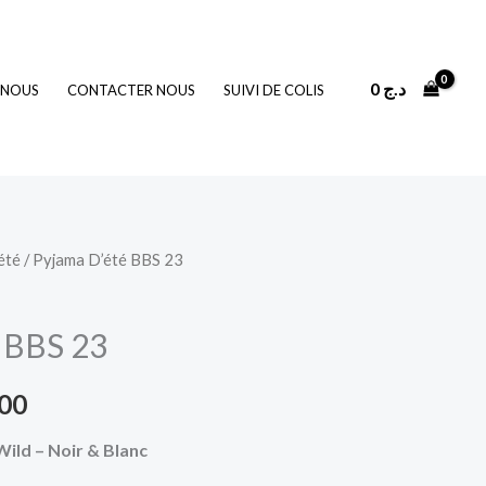
0
د.ج
 NOUS
CONTACTER NOUS
SUIVI DE COLIS
été
/ Pyjama D’été BBS 23
Le
prix
 BBS 23
actuel
000
est :
ild – Noir & Blanc
3.000 د.ج.
4.000 د.ج.