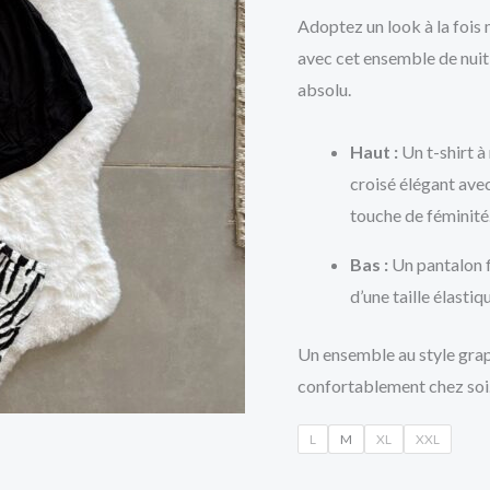
Adoptez un look à la foi
avec cet ensemble de nuit 
absolu.
Haut :
Un t-shirt à
croisé élégant avec
touche de féminité
Bas :
Un pantalon f
d’une taille élastiq
Un ensemble au style grap
confortablement chez soi
L
M
XL
XXL