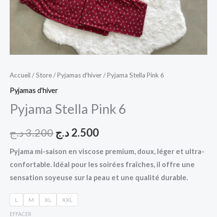
Accueil
/
Store
/
Pyjamas d'hiver
/ Pyjama Stella Pink 6
Pyjamas d'hiver
Pyjama Stella Pink 6
د.ج
3.200
د.ج
2.500
Pyjama mi-saison en viscose premium, doux, léger et ultra-
confortable. Idéal pour les soirées fraîches, il offre une
sensation soyeuse sur la peau et une qualité durable.
L
M
XL
XXL
EFFACER