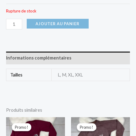
Rupture de stock
AJOUTER AU PANIER
Informations complémentaires
Tailles
L, M, XL, XXL
Produits similaires
Le
Le
Le
Le
prix
prix
prix
prix
Promo !
Promo !
Promo !
Promo !
initial
actuel
initial
actuel
était :
est :
était :
est :