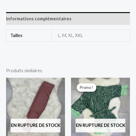
Informations complémentaires
Tailles
L, M, XL, XXL
Produits similaires
Le
Le
prix
prix
Promo !
Promo !
initial
actuel
était :
est :
1.600 د.ج.
2.500 د.ج.
EN RUPTURE DE STOCK
EN RUPTURE DE STOCK