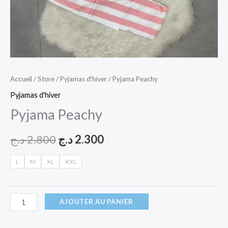
Accueil
/
Store
/
Pyjamas d'hiver
/ Pyjama Peachy
Pyjamas d'hiver
Pyjama Peachy
د.ج
2.800
د.ج
2.300
L
M
XL
XXL
AJOUTER AU PANIER