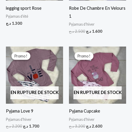
legging sport Rose
Robe De Chambre En Velours
1
Pyjamas d'été
د.ج
1.300
Pyjamas d'hiver
د.ج
2.500
د.ج
1.600
Le
Le
Le
Le
prix
prix
prix
prix
Promo !
Promo !
Promo !
Promo !
initial
actuel
initial
actuel
était :
est :
était :
est :
2.600 د.ج.
3.200 د.ج.
1.700 د.ج.
2.200 د.ج.
EN RUPTURE DE STOCK
EN RUPTURE DE STOCK
Pyjama Love 9
Pyjama Cupcake
Pyjamas d'hiver
Pyjamas d'hiver
د.ج
2.200
د.ج
1.700
د.ج
3.200
د.ج
2.600