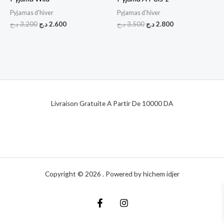
Pyjamas d'hiver
Pyjamas d'hiver
د.ج
3.200
د.ج
2.600
د.ج
3.500
د.ج
2.800
Livraison Gratuite A Partir De 10000 DA
Copyright © 2026 . Powered by hichem idjer