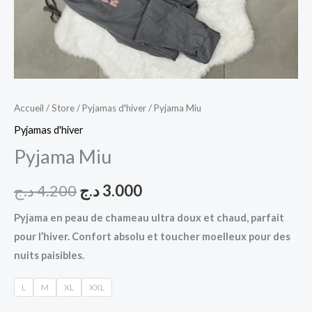
Accueil
/
Store
/
Pyjamas d'hiver
/ Pyjama Miu
Pyjamas d'hiver
Pyjama Miu
د.ج
4.200
د.ج
3.000
Pyjama en peau de chameau ultra doux et chaud, parfait
pour l’hiver. Confort absolu et toucher moelleux pour des
nuits paisibles.
L
M
XL
XXL