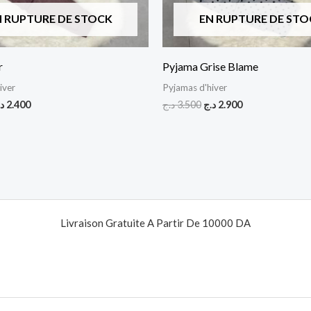
N RUPTURE DE STOCK
EN RUPTURE DE STO
r
Pyjama Grise Blame
iver
Pyjamas d'hiver
د
2.400
د.ج
3.500
د.ج
2.900
Livraison Gratuite A Partir De 10000 DA