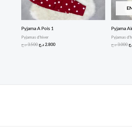
E
Pyjama A Pois 1
Pyjama Ai
Pyjamas d'hiver
Pyjamas d'h
د.ج
3.500
د.ج
2.800
د.ج
3.000
.ج