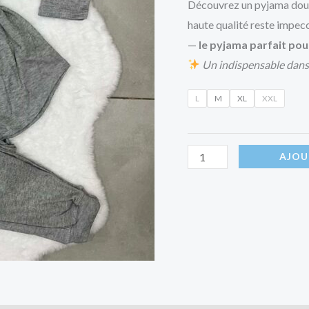
Découvrez un pyjama doux,
haute qualité reste impec
—
le pyjama parfait pou
Un indispensable dans
L
M
XL
XXL
AJOU