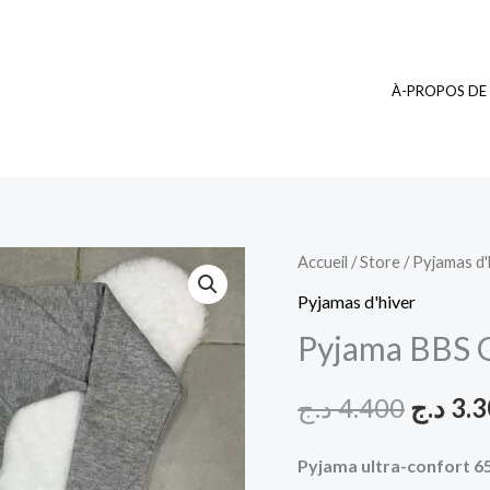
À-PROPOS DE
quantité
Accueil
/
Store
/
Pyjamas d'
Le
de
Pyjamas d'hiver
prix
Pyjama
Pyjama BBS 
BBS
initial
Grise
د.ج
4.400
د.ج
3.
était :
Pyjama ultra-confort 6