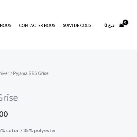
0
د.ج
 NOUS
CONTACTER NOUS
SUIVI DE COLIS
hiver
/ Pyjama BBS Grise
Le
prix
Grise
actuel
300
est :
3.300 د.ج.
4.400 د.ج.
5% coton / 35% polyester