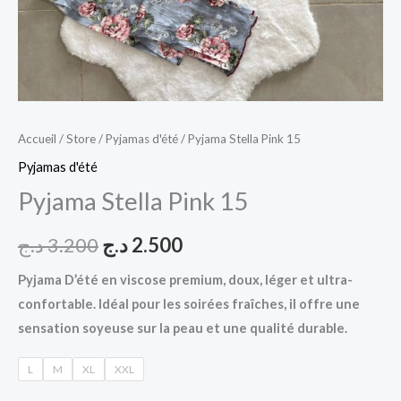
Accueil
/
Store
/
Pyjamas d'été
/ Pyjama Stella Pink 15
Pyjamas d'été
Pyjama Stella Pink 15
د.ج
3.200
د.ج
2.500
Pyjama D’été en viscose premium, doux, léger et ultra-
confortable. Idéal pour les soirées fraîches, il offre une
sensation soyeuse sur la peau et une qualité durable.
L
M
XL
XXL