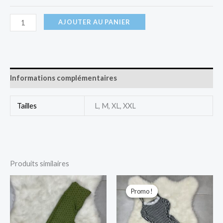
AJOUTER AU PANIER
Informations complémentaires
Tailles
L, M, XL, XXL
Produits similaires
Le
Le
prix
prix
Promo !
Promo !
initial
actuel
était :
est :
2.100 د.ج.
3.000 د.ج.