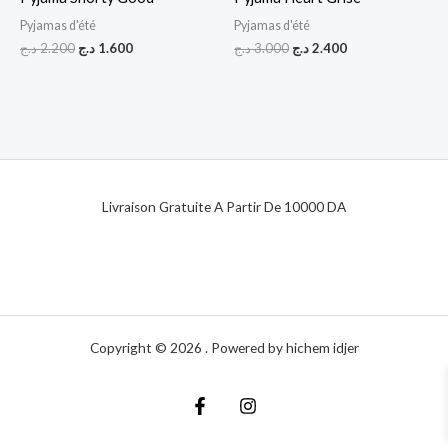
Pyjamas d'été
Pyjamas d'été
د.ج
2.200
د.ج
1.600
د.ج
3.000
د.ج
2.400
Livraison Gratuite A Partir De 10000 DA
Copyright © 2026 . Powered by hichem idjer