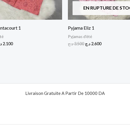
EN RUPTURE DE STO
ntacourt 1
Pyjama Eliz 1
té
Pyjamas d'été
د
2.100
د.ج
3.500
د.ج
2.600
Livraison Gratuite A Partir De 10000 DA