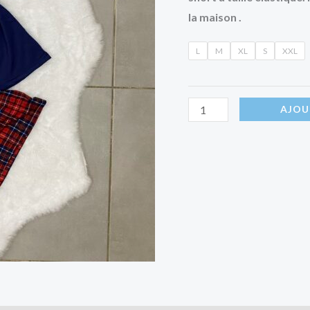
la maison .
L
M
XL
S
XXL
AJOU