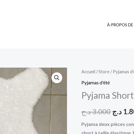
À-PROPOS DE
quantité
Accueil
/
Store
/
Pyjamas d'
Le
de
Pyjamas d'été
prix
Pyjama
Pyjama Short
Shorty
initial
18
د.ج
3.000
د.ج
1.
était :
Pyjama deux pièces con
short à taille élastique