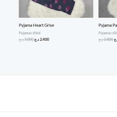
Pyjama Heart Grise
Pyjama Pa
Pyjamas d'été
Pyjamas d'é
د.ج
3.000
د.ج
2.400
د.ج
2.800
.ج