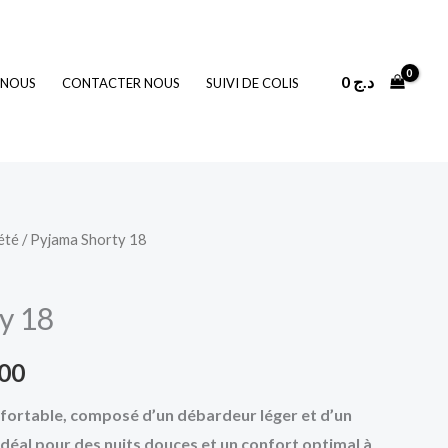
0
د.ج
 NOUS
CONTACTER NOUS
SUIVI DE COLIS
été
/ Pyjama Shorty 18
Le
prix
y 18
actuel
800
est :
fortable, composé d’un débardeur léger et d’un
1.800 د.ج.
3.000 د.ج.
. Idéal pour des nuits douces et un confort optimal à