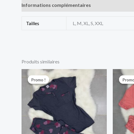
Informations complémentaires
Tailles
L, M, XL, S, XXL
Produits similaires
Le
Le
L
prix
prix
pr
Promo !
Promo !
Promo
Promo
initial
actuel
in
était :
est :
ét
2.400 د.ج.
3.000 د.ج.