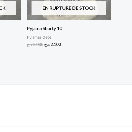
CK
EN RUPTURE DE STOCK
Pyjama Shorty 10
Pyjamas d'été
د.ج
3.000
د.ج
2.100