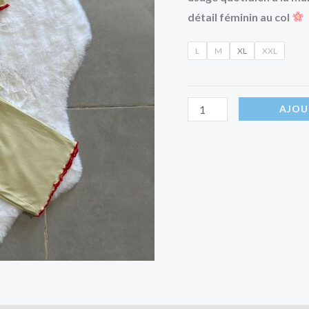
détail féminin au col
L
M
XL
XXL
AJOU