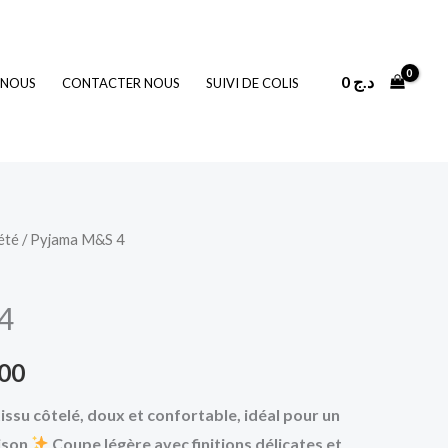
0
د.ج
 NOUS
CONTACTER NOUS
SUIVI DE COLIS
été
/ Pyjama M&S 4
Le
prix
4
actuel
500
est :
issu côtelé, doux et confortable, idéal pour un
2.500 د.ج.
3.500 د.ج.
aison
Coupe légère avec finitions délicates et