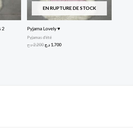
EN RUPTURE DE STOCK
 2
Pyjama Lovely ♥
Pyjamas d'été
د.ج
2.200
د.ج
1.700