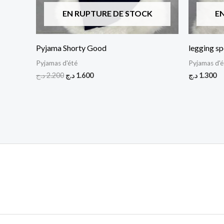
EN RUPTURE DE STOCK
E
Pyjama Shorty Good
legging s
Pyjamas d'été
Pyjamas d'é
د.ج
2.200
د.ج
1.600
د.ج
1.300