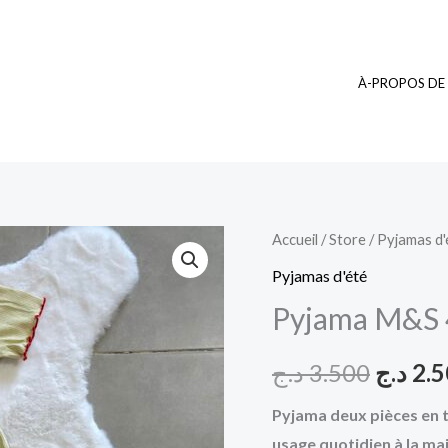
À-PROPOS DE
quantité
Accueil
/
Store
/
Pyjamas d'
Le
de
Pyjamas d'été
prix
Pyjama
Pyjama M&S 
M&S
initial
4
د.ج
3.500
د.ج
2.
était :
Pyjama deux pièces en t
usage quotidien à la m