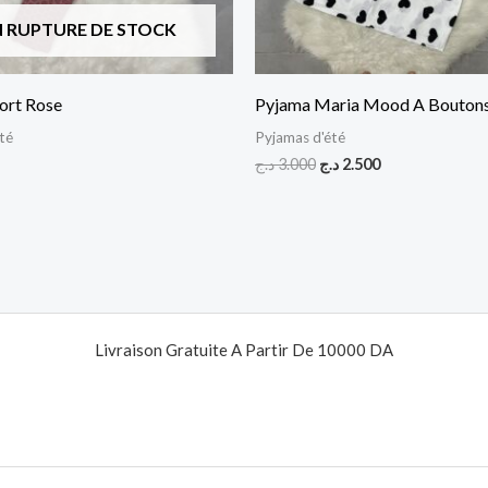
N RUPTURE DE STOCK
port Rose
Pyjama Maria Mood A Boutons
té
Pyjamas d'été
د.ج
3.000
د.ج
2.500
Livraison Gratuite A Partir De 10000 DA