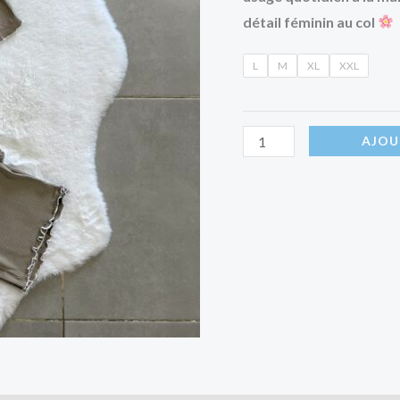
détail féminin au col
L
M
XL
XXL
AJOU