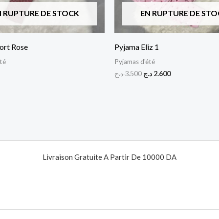
N RUPTURE DE STOCK
EN RUPTURE DE STO
port Rose
Pyjama Eliz 1
té
Pyjamas d'été
د.ج
3.500
د.ج
2.600
Livraison Gratuite A Partir De 10000 DA