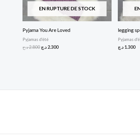
EN RUPTURE DE STOCK
E
Pyjama You Are Loved
legging s
Pyjamas d'été
Pyjamas d'é
د.ج
2.800
د.ج
2.300
د.ج
1.300