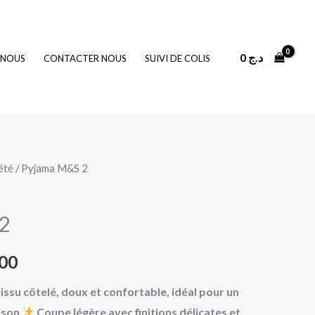
0
د.ج
 NOUS
CONTACTER NOUS
SUIVI DE COLIS
été
/ Pyjama M&S 2
Le
prix
2
actuel
500
est :
issu côtelé, doux et confortable, idéal pour un
2.500 د.ج.
3.500 د.ج.
aison
Coupe légère avec finitions délicates et