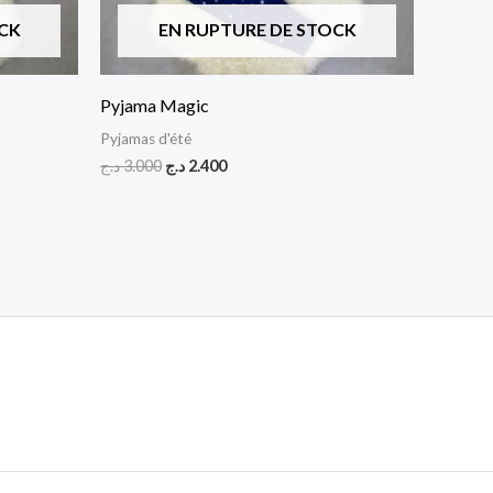
CK
EN RUPTURE DE STOCK
Pyjama Magic
Pyjamas d'été
د.ج
3.000
د.ج
2.400