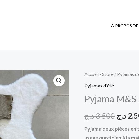
À-PROPOS DE
quantité
Accueil
/
Store
/
Pyjamas d'
Le
de
Pyjamas d'été
prix
Pyjama
Pyjama M&S 
M&S
initial
2
د.ج
3.500
د.ج
2.
était :
Pyjama deux pièces en t
usage quotidien à la m