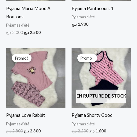
Pyjama Maria Mood A
Pyjama Pantacourt 1
Boutons
Pyjamas d'été
د.ج
1.900
Pyjamas d'été
د.ج
3.000
د.ج
2.500
Le
Le
Le
Le
prix
prix
prix
prix
Promo !
Promo !
Promo !
Promo !
initial
actuel
initial
actuel
était :
est :
était :
est :
1.600 د.ج.
2.200 د.ج.
2.300 د.ج.
2.800 د.ج.
EN RUPTURE DE STOCK
Pyjama Love Rabbit
Pyjama Shorty Good
Pyjamas d'été
Pyjamas d'été
د.ج
2.800
د.ج
2.300
د.ج
2.200
د.ج
1.600