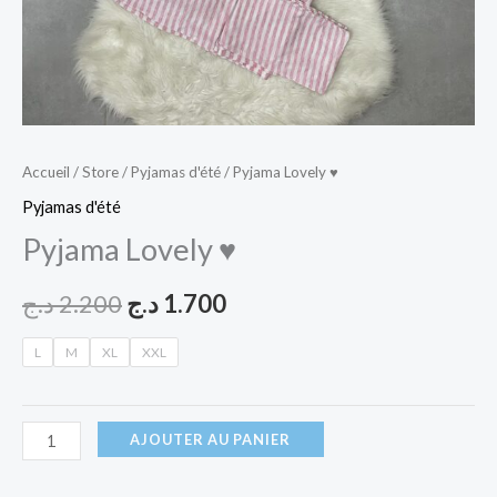
Accueil
/
Store
/
Pyjamas d'été
/ Pyjama Lovely ♥
Pyjamas d'été
Pyjama Lovely ♥
د.ج
2.200
د.ج
1.700
L
M
XL
XXL
AJOUTER AU PANIER