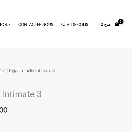
0
د.ج
 NOUS
CONTACTER NOUS
SUIVI DE COLIS
été
/ Pyjama Jaclin Intimate 3
Le
prix
 Intimate 3
actuel
200
est :
2.200 د.ج.
3.000 د.ج.