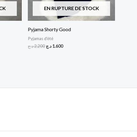
CK
EN RUPTURE DE STOCK
Pyjama Shorty Good
Pyjamas d'été
د.ج
2.200
د.ج
1.600