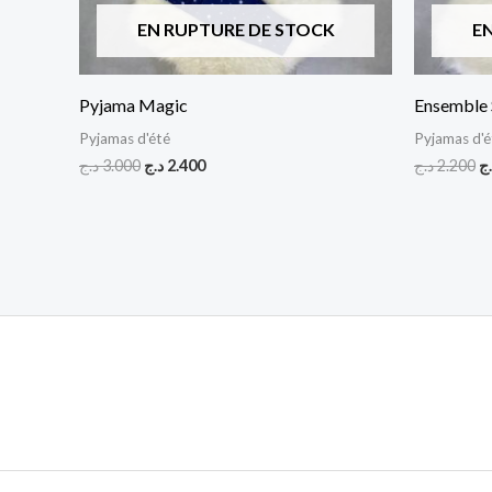
EN RUPTURE DE STOCK
E
Pyjama Magic
Ensemble 
Pyjamas d'été
Pyjamas d'é
د.ج
3.000
د.ج
2.400
د.ج
2.200
.ج