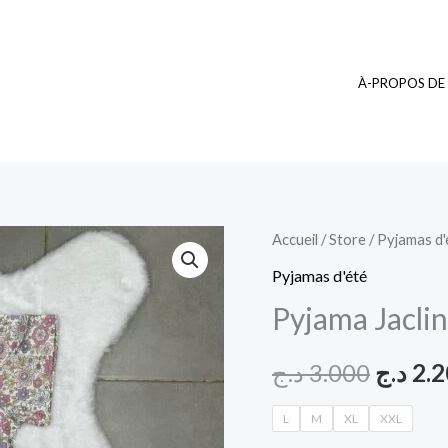
À-PROPOS DE
quantité
Accueil
/
Store
/
Pyjamas d'
Le
de
Pyjamas d'été
prix
Pyjama
Pyjama Jaclin
Jaclin
initial
Intimate
د.ج
3.000
د.ج
2.
était :
3
L
M
XL
XXL