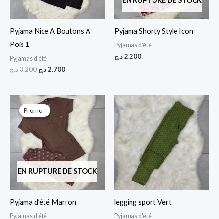
EN RUPTURE DE STOCK
Pyjama Nice A Boutons A
Pyjama Shorty Style Icon
Pois 1
Pyjamas d'été
د.ج
2.200
Pyjamas d'été
د.ج
3.200
د.ج
2.700
Le
Le
prix
prix
Promo !
Promo !
initial
actuel
était :
est :
2.400 د.ج.
2.800 د.ج.
EN RUPTURE DE STOCK
Pyjama d’été Marron
legging sport Vert
Pyjamas d'été
Pyjamas d'été