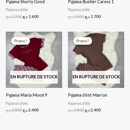
Pyjama Shorty Good
Pyjama Bustier Caress 1
Pyjamas d'été
Pyjamas d'été
د.ج
2.200
د.ج
1.600
د.ج
2.500
د.ج
1.700
Le
Le
Le
Le
prix
prix
prix
prix
Promo !
Promo !
Promo !
Promo !
initial
actuel
initial
actuel
était :
est :
était :
est :
2.400 د.ج.
2.800 د.ج.
2.400 د.ج.
2.800 د.ج.
EN RUPTURE DE STOCK
EN RUPTURE DE STOCK
Pyjama Maria Mood 9
Pyjama d’été Marron
Pyjamas d'été
Pyjamas d'été
د.ج
2.800
د.ج
2.400
د.ج
2.800
د.ج
2.400