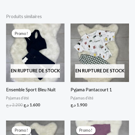
Produits similaires
Le
Le
prix
prix
Promo !
Promo !
initial
actuel
était :
est :
1.600 د.ج.
2.200 د.ج.
EN RUPTURE DE STOCK
EN RUPTURE DE STOCK
Ensemble Sport Bleu Nuit
Pyjama Pantacourt 1
Pyjamas d'été
Pyjamas d'été
د.ج
2.200
د.ج
1.600
د.ج
1.900
Le
Le
Le
Le
prix
prix
prix
prix
Promo !
Promo !
Promo !
Promo !
initial
actuel
initial
actuel