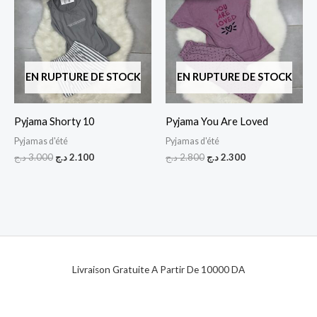
était :
est :
était :
est :
2.300 د.ج.
2.800 د.ج.
2.100 د.ج.
3.000 د.ج.
EN RUPTURE DE STOCK
EN RUPTURE DE STOCK
Pyjama Shorty 10
Pyjama You Are Loved
Pyjamas d'été
Pyjamas d'été
د.ج
3.000
د.ج
2.100
د.ج
2.800
د.ج
2.300
Livraison Gratuite A Partir De 10000 DA