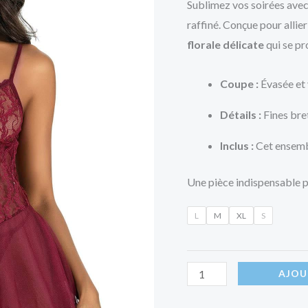
Sublimez vos soirées ave
raffiné. Conçue pour allie
florale délicate
qui se pro
Coupe :
Évasée et 
Détails :
Fines bret
Inclus :
Cet ensemb
Une pièce indispensable po
L
M
XL
S
AJOU