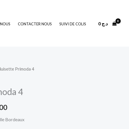
0
د.ج
 NOUS
CONTACTER NOUS
SUIVI DE COLIS
Nuisette Primoda 4
Le
prix
moda 4
actuel
900
est :
lle Bordeaux
1.900 د.ج.
2.500 د.ج.