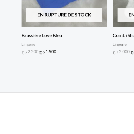
EN RUPTURE DE STOCK
E
Brassière Love Bleu
Combi Sho
Lingerie
Lingerie
د.ج
2.200
د.ج
1.500
د.ج
2.000
.ج