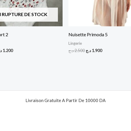
N RUPTURE DE STOCK
rt 2
Nuisette Primoda 5
Lingerie
د
1.200
د.ج
2.500
د.ج
1.900
Livraison Gratuite A Partir De 10000 DA