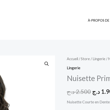
À-PROPOS DE
quantité
Accueil
/
Store
/
Lingerie
/ 
Le
de
Lingerie
prix
Nuisette
Nuisette Pri
Primoda
initial
4
د.ج
2.500
د.ج
1.
était :
Nuisette Courte en Dente