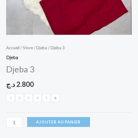
Accueil
/
Store
/
Djeba
/ Djeba 3
Djeba
Djeba 3
د.ج
2.800
1
2
3
4
5
6
AJOUTER AU PANIER