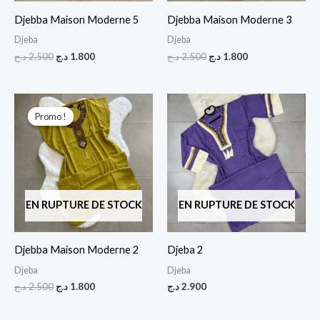
Djebba Maison Moderne 5
Djebba Maison Moderne 3
Djeba
Djeba
د.ج
2.500
د.ج
1.800
د.ج
2.500
د.ج
1.800
Le
Le
prix
prix
Promo !
Promo !
initial
actuel
était :
est :
1.800 د.ج.
2.500 د.ج.
EN RUPTURE DE STOCK
EN RUPTURE DE STOCK
Djebba Maison Moderne 2
Djeba 2
Djeba
Djeba
د.ج
2.500
د.ج
1.800
د.ج
2.900