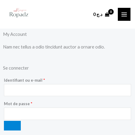
Aller
au
0
د.ج
contenu
My Account
Nam nec tellus a odio tincidunt auctor a ornare odio.
Obligatoire
Obligatoire
Se connecter
Identifiant ou e-mail
*
Mot de passe
*